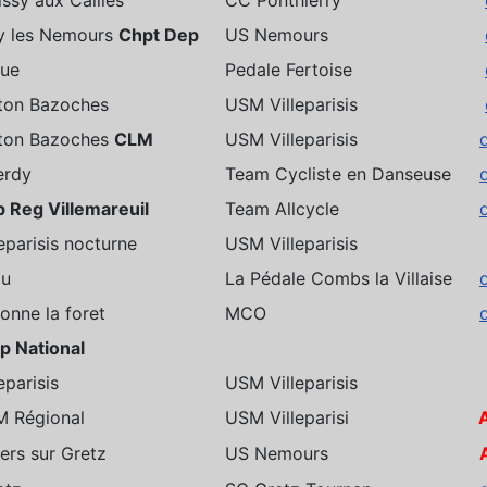
y les Nemours
Chpt Dep
US Nemours
ue
Pedale Fertoise
ton Bazoches
USM Villeparisis
ton Bazoches
CLM
USM Villeparisis
erdy
Team Cycliste en Danseuse
 Reg Villemareuil
Team Allcycle
leparisis nocturne
USM Villeparisis
au
La Pédale Combs la Villaise
onne la foret
MCO
p National
eparisis
USM Villeparisis
 Régional
USM Villeparisi
A
liers sur Gretz
US Nemours