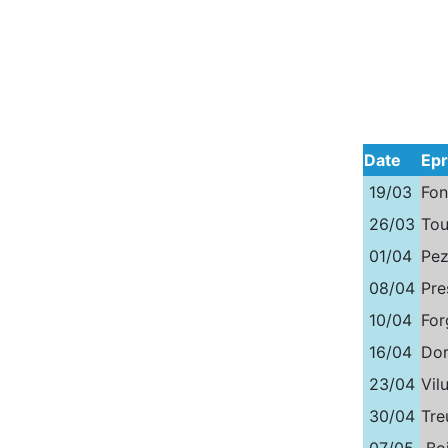
Date
Ep
19/03
Fon
26/03
Tou
01/04
Pez
08/04
Pre
10/04
For
16/04
Dor
23/04
Vilu
30/04
Tre
07/05
Boi