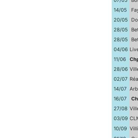
14/05
Fa
20/05
Do
28/05
Be
28/05
Be
04/06
Liv
11/06
Chp
28/06
Vil
02/07
Ré
14/07
Arb
16/07
Ch
27/08
Vill
03/09
CLM
10/09
Vil