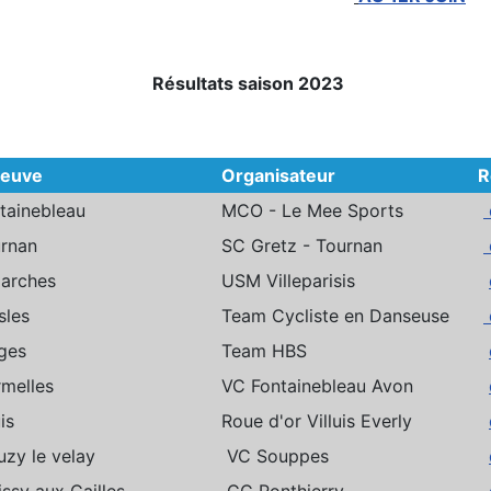
Résultats saison 2023
reuve
Organisateur
R
tainebleau
MCO - Le Mee Sports
rnan
SC Gretz - Tournan
arches
USM Villeparisis
sles
Team Cycliste en Danseuse
ges
Team HBS
melles
VC Fontainebleau Avon
is
Roue d'or Villuis Everly
uzy le velay
VC Souppes
ssy aux Cailles
CC Ponthierry