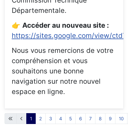
Commission Technique
Départementale.
👉
Accéder au nouveau site :
https://sites.google.com/view/ctd7
Nous vous remercions de votre
compréhension et vous
souhaitons une bonne
navigation sur notre nouvel
espace en ligne.
1
2
3
4
5
6
7
8
9
10