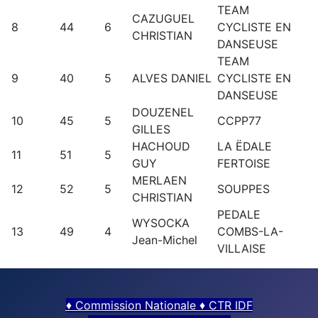
TEAM
CAZUGUEL
8
44
6
CYCLISTE EN
CHRISTIAN
DANSEUSE
TEAM
9
40
5
ALVES DANIEL
CYCLISTE EN
DANSEUSE
DOUZENEL
10
45
5
CCPP77
GILLES
HACHOUD
LA ËDALE
11
51
5
GUY
FERTOISE
MERLAEN
12
52
5
SOUPPES
CHRISTIAN
PEDALE
WYSOCKA
13
49
4
COMBS-LA-
Jean-Michel
VILLAISE
♦
Commission Nationale
♦
CTR IDF