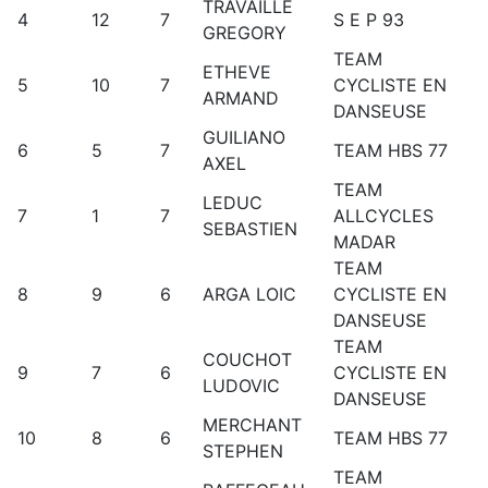
TRAVAILLE
4
12
7
S E P 93
GREGORY
TEAM
ETHEVE
5
10
7
CYCLISTE EN
ARMAND
DANSEUSE
GUILIANO
6
5
7
TEAM HBS 77
AXEL
TEAM
LEDUC
7
1
7
ALLCYCLES
SEBASTIEN
MADAR
TEAM
8
9
6
ARGA LOIC
CYCLISTE EN
DANSEUSE
TEAM
COUCHOT
9
7
6
CYCLISTE EN
LUDOVIC
DANSEUSE
MERCHANT
10
8
6
TEAM HBS 77
STEPHEN
TEAM