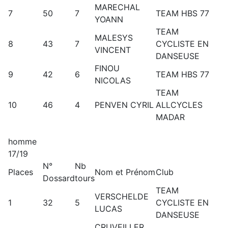
MARECHAL
7
50
7
TEAM HBS 77
YOANN
TEAM
MALESYS
8
43
7
CYCLISTE EN
VINCENT
DANSEUSE
FINOU
9
42
6
TEAM HBS 77
NICOLAS
TEAM
10
46
4
PENVEN CYRIL
ALLCYCLES
MADAR
homme
17/19
N°
Nb
Places
Nom et Prénom
Club
Dossard
tours
TEAM
VERSCHELDE
1
32
5
CYCLISTE EN
LUCAS
DANSEUSE
CRUVEILLER