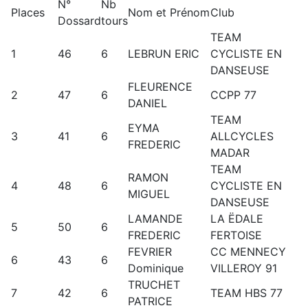
N°
Nb
Places
Nom et Prénom
Club
Dossard
tours
TEAM
1
46
6
LEBRUN ERIC
CYCLISTE EN
DANSEUSE
FLEURENCE
2
47
6
CCPP 77
DANIEL
TEAM
EYMA
3
41
6
ALLCYCLES
FREDERIC
MADAR
TEAM
RAMON
4
48
6
CYCLISTE EN
MIGUEL
DANSEUSE
LAMANDE
LA ËDALE
5
50
6
FREDERIC
FERTOISE
FEVRIER
CC MENNECY
6
43
6
Dominique
VILLEROY 91
TRUCHET
7
42
6
TEAM HBS 77
PATRICE