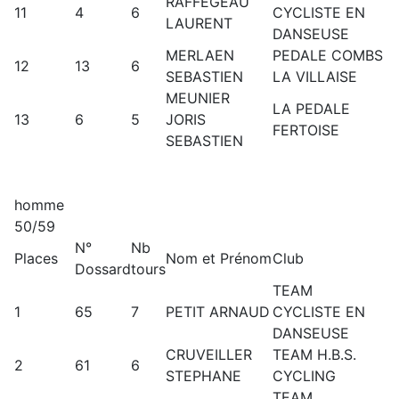
RAFFEGEAU
11
4
6
CYCLISTE EN
LAURENT
DANSEUSE
MERLAEN
PEDALE COMBS
12
13
6
SEBASTIEN
LA VILLAISE
MEUNIER
LA PEDALE
13
6
5
JORIS
FERTOISE
SEBASTIEN
homme
50/59
N°
Nb
Places
Nom et Prénom
Club
Dossard
tours
TEAM
1
65
7
PETIT ARNAUD
CYCLISTE EN
DANSEUSE
CRUVEILLER
TEAM H.B.S.
2
61
6
STEPHANE
CYCLING
TEAM