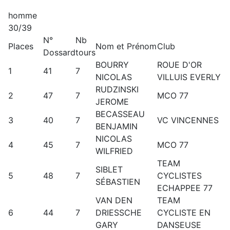
homme
30/39
N°
Nb
Places
Nom et Prénom
Club
Dossard
tours
BOURRY
ROUE D'OR
1
41
7
NICOLAS
VILLUIS EVERLY
RUDZINSKI
2
47
7
MCO 77
JEROME
BECASSEAU
3
40
7
VC VINCENNES
BENJAMIN
NICOLAS
4
45
7
MCO 77
WILFRIED
TEAM
SIBLET
5
48
7
CYCLISTES
SÉBASTIEN
ECHAPPEE 77
VAN DEN
TEAM
6
44
7
DRIESSCHE
CYCLISTE EN
GARY
DANSEUSE