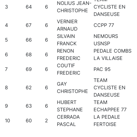
NOLIUS JEAN-
3
64
6
CYCLISTE EN
CHRISTOPHE
DANSEUSE
VERNIER
4
67
6
CCPP 77
ARNAUD
SILVAIN
NEMOURS
5
66
6
FRANCK
USNSP
RENON
PEDALE COMBS
6
68
6
FREDERIC
LA VILLAISE
COUTIF
7
69
6
PAC 95
FREDERIC
TEAM
GAY
8
62
6
CYCLISTE EN
CHRISTOPHE
DANSEUSE
HUBERT
TEAM
9
63
6
STEPHANE
ECHAPPEE 77
CERRADA
LA PEDALE
10
60
2
PASCAL
FERTOISE