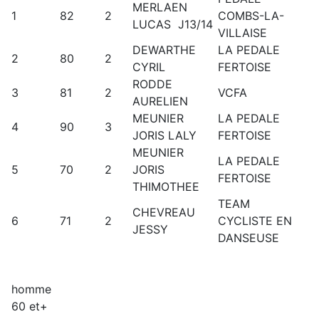
MERLAEN
1
82
2
COMBS-LA-
LUCAS J13/14
VILLAISE
DEWARTHE
LA PEDALE
2
80
2
CYRIL
FERTOISE
RODDE
3
81
2
VCFA
AURELIEN
MEUNIER
LA PEDALE
4
90
3
JORIS LALY
FERTOISE
MEUNIER
LA PEDALE
5
70
2
JORIS
FERTOISE
THIMOTHEE
TEAM
CHEVREAU
6
71
2
CYCLISTE EN
JESSY
DANSEUSE
homme
60 et+