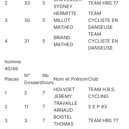
2
33
5
TEAM HBS 77
SYDNEY
HERMITTE
TEAM
3
30
5
MILLOT
CYCLISTE EN
MATHEO
DANSEUSE
TEAM
BRIAND
4
31
5
CYCLISTE EN
MATHEO
DANSEUSE
homme
40/49
N°
Nb
Places
Nom et Prénom
Club
Dossard
tours
HOLVOET
TEAM H.B.S.
1
2
7
JEREMY
CYCLING
TRAVAILLE
2
11
7
S E P 93
ARNAUD
BOISTEL
3
3
7
TEAM HBS 77
THOMAS