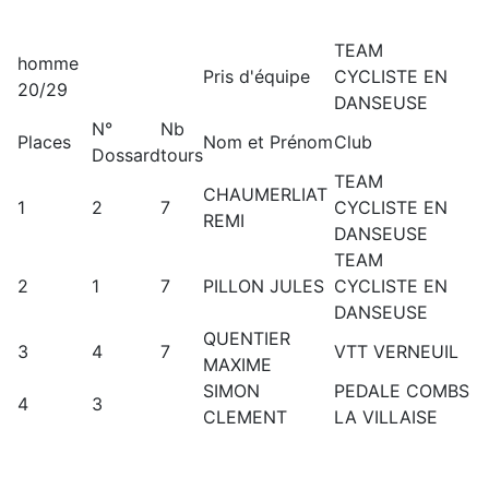
TEAM
homme
Pris d'équipe
CYCLISTE EN
20/29
DANSEUSE
N°
Nb
Places
Nom et Prénom
Club
Dossard
tours
TEAM
CHAUMERLIAT
1
2
7
CYCLISTE EN
REMI
DANSEUSE
TEAM
2
1
7
PILLON JULES
CYCLISTE EN
DANSEUSE
QUENTIER
3
4
7
VTT VERNEUIL
MAXIME
SIMON
PEDALE COMBS
4
3
CLEMENT
LA VILLAISE