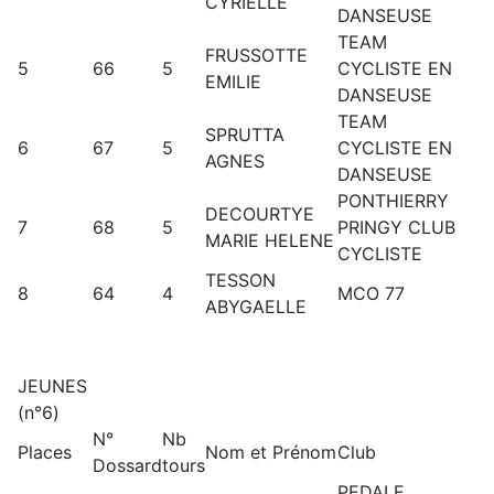
CYRIELLE
DANSEUSE
TEAM
FRUSSOTTE
5
66
5
CYCLISTE EN
EMILIE
DANSEUSE
TEAM
SPRUTTA
6
67
5
CYCLISTE EN
AGNES
DANSEUSE
PONTHIERRY
DECOURTYE
7
68
5
PRINGY CLUB
MARIE HELENE
CYCLISTE
TESSON
8
64
4
MCO 77
ABYGAELLE
JEUNES
(n°6)
N°
Nb
Places
Nom et Prénom
Club
Dossard
tours
PEDALE