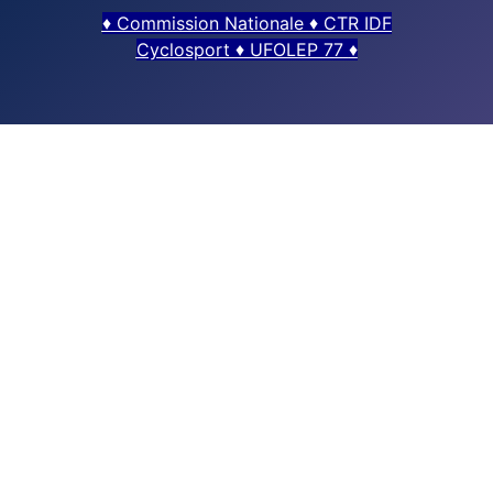
♦
Commission Nationale
♦
CTR IDF
Cyclosport
♦
UFOLEP 77
♦