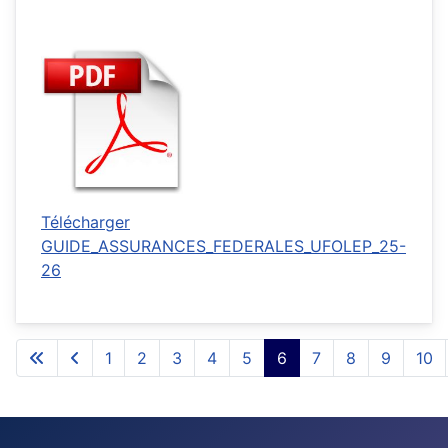
Télécharger
GUIDE_ASSURANCES_FEDERALES_UFOLEP_25-
26
1
2
3
4
5
6
7
8
9
10